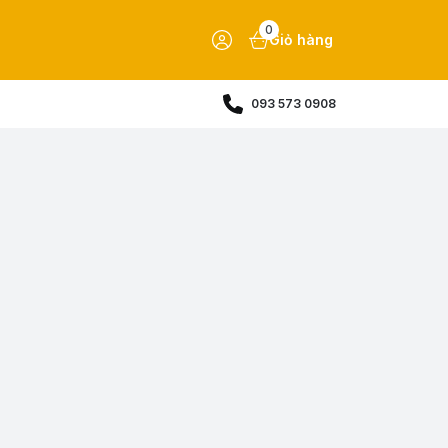
0
Giỏ hàng
093 573 0908