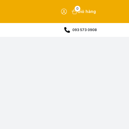
0
Giỏ hàng
093 573 0908