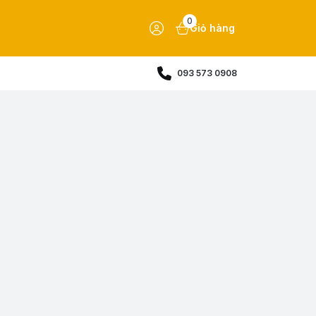
0
Giỏ hàng
093 573 0908