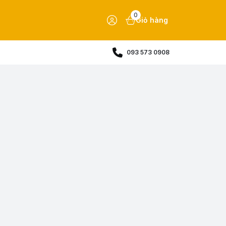
0
Giỏ hàng
093 573 0908