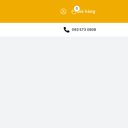
0
Giỏ hàng
093 573 0908