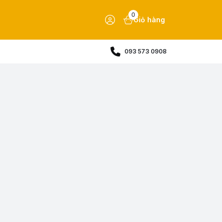
0
Giỏ hàng
093 573 0908