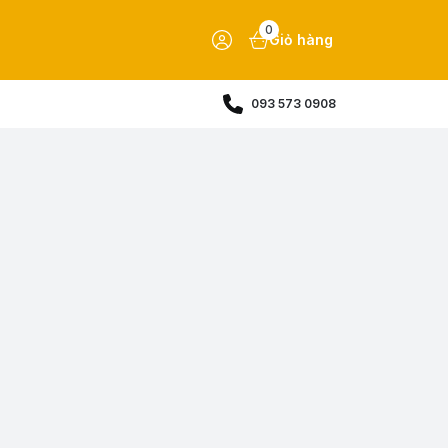
0
Giỏ hàng
093 573 0908