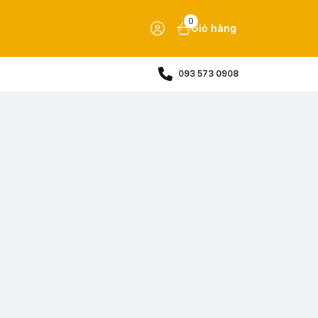
0
Giỏ hàng
093 573 0908