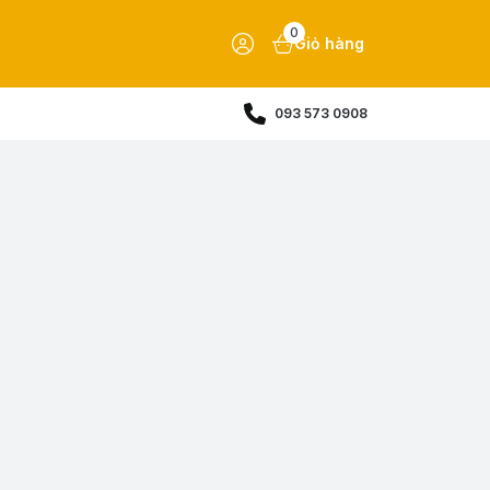
0
Giỏ hàng
093 573 0908