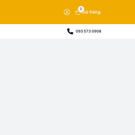
0
Giỏ hàng
093 573 0908