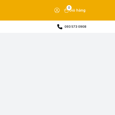
0
Giỏ hàng
093 573 0908