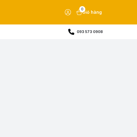
0
Giỏ hàng
093 573 0908