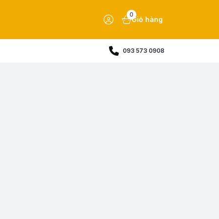
0
Giỏ hàng
093 573 0908