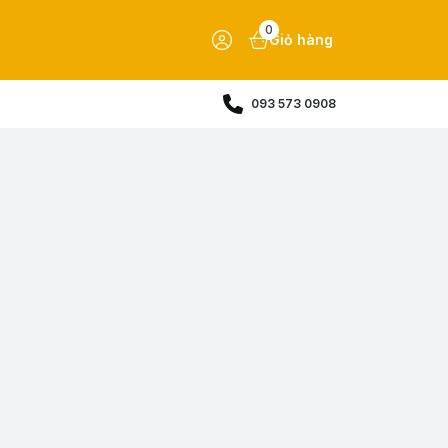
0
Giỏ hàng
093 573 0908